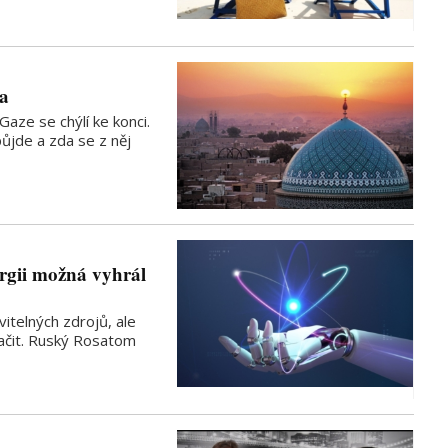
ka
Gaze se chýlí ke konci.
půjde a zda se z něj
rgii možná vyhrál
itelných zdrojů, ale
ačit. Ruský Rosatom