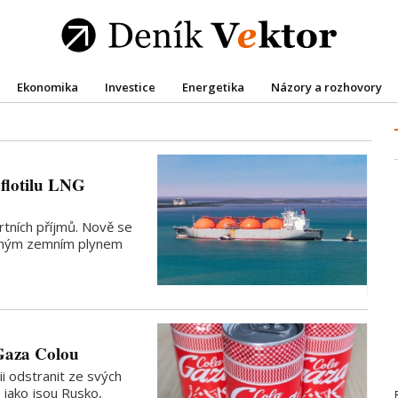
Ekonomika
Investice
Energetika
Názory a rozhovory
 flotilu LNG
rtních příjmů. Nově se
něným zemním plynem
Gaza Colou
i odstranit ze svých
, jako jsou Rusko,