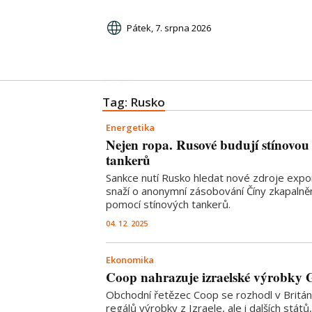
Pátek, 7. srpna 2026
Tag: Rusko
Energetika
Nejen ropa. Rusové budují stínovou
tankerů
Sankce nutí Rusko hledat nové zdroje expo
snaží o anonymní zásobování Číny zkapal
pomocí stínových tankerů.
04. 12. 2025
Ekonomika
Coop nahrazuje izraelské výrobky 
Obchodní řetězec Coop se rozhodl v Británi
regálů výrobky z Izraele, ale i dalších států