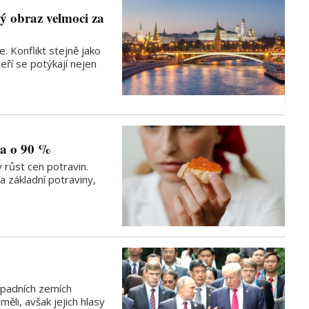
ý obraz velmoci za
. Konflikt stejně jako
teří se potýkají nejen
la o 90 %
 růst cen potravin.
 základní potraviny,
ápadních zemích
měli, avšak jejich hlasy