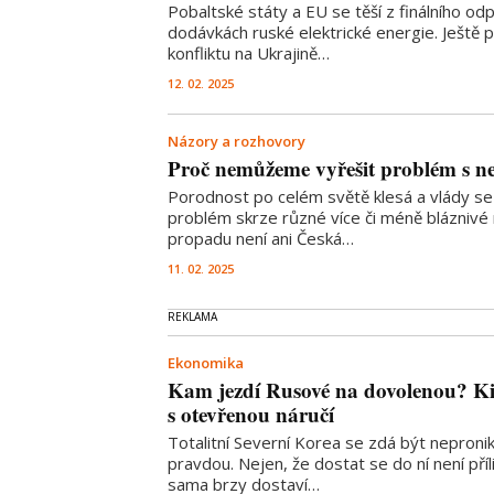
Pobaltské státy a EU se těší z finálního odp
dodávkách ruské elektrické energie. Ještě
konfliktu na Ukrajině…
12. 02. 2025
Názory a rozhovory
Proč nemůžeme vyřešit problém s n
Porodnost po celém světě klesá a vlády se 
problém skrze různé více či méně bláznivé
propadu není ani Česká…
11. 02. 2025
Ekonomika
Kam jezdí Rusové na dovolenou? Ki
s otevřenou náručí
Totalitní Severní Korea se zdá být nepronik
pravdou. Nejen, že dostat se do ní není příl
sama brzy dostaví…