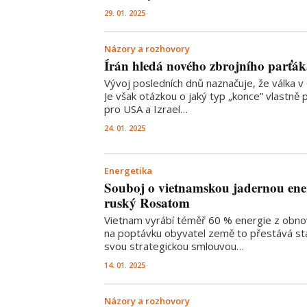
29. 01. 2025
Názory a rozhovory
Írán hledá nového zbrojního parťá
Vývoj posledních dnů naznačuje, že válka v 
Je však otázkou o jaký typ „konce” vlastně 
pro USA a Izrael…
24. 01. 2025
Energetika
Souboj o vietnamskou jadernou ene
ruský Rosatom
Vietnam vyrábí téměř 60 % energie z obnov
na poptávku obyvatel země to přestává st
svou strategickou smlouvou…
14. 01. 2025
Názory a rozhovory