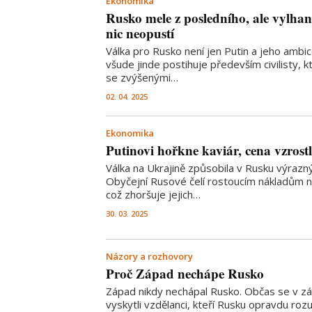
Ekonomika
Rusko mele z posledního, ale vylhan
nic neopustí
Válka pro Rusko není jen Putin a jeho ambice
všude jinde postihuje především civilisty, k
se zvýšenými…
02. 04. 2025
Ekonomika
Putinovi hořkne kaviár, cena vzrost
Válka na Ukrajině způsobila v Rusku výrazný
Obyčejní Rusové čelí rostoucím nákladům na
což zhoršuje jejich…
30. 03. 2025
Názory a rozhovory
Proč Západ nechápe Rusko
Západ nikdy nechápal Rusko. Občas se v z
vyskytli vzdělanci, kteří Rusku opravdu rozu