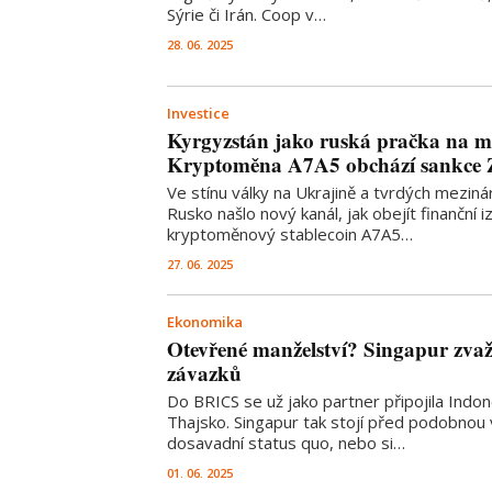
Sýrie či Irán. Coop v…
28. 06. 2025
Investice
Kyrgyzstán jako ruská pračka na mi
Kryptoměna A7A5 obchází sankce
Ve stínu války na Ukrajině a tvrdých mezinár
Rusko našlo nový kanál, jak obejít finanční iz
kryptoměnový stablecoin A7A5…
27. 06. 2025
Ekonomika
Otevřené manželství? Singapur zva
závazků
Do BRICS se už jako partner připojila Indoné
Thajsko. Singapur tak stojí před podobnou
dosavadní status quo, nebo si…
01. 06. 2025