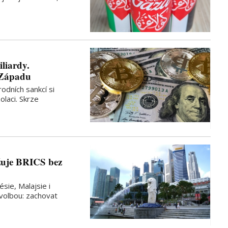
liardy.
 Západu
odních sankcí si
olaci. Skrze
žuje BRICS bez
sie, Malajsie i
 volbou: zachovat