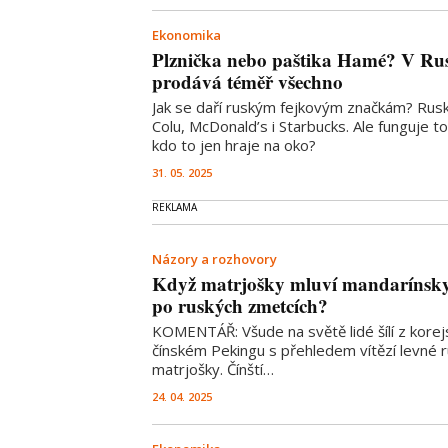
Ekonomika
Plznička nebo paštika Hamé? V Rusk
prodává téměř všechno
Jak se daří ruským fejkovým značkám? Rusk
Colu, McDonald’s i Starbucks. Ale funguje t
kdo to jen hraje na oko?
31. 05. 2025
Názory a rozhovory
Když matrjošky mluví mandarínsky:
po ruských zmetcích?
KOMENTÁŘ: Všude na světě lidé šílí z korej
čínském Pekingu s přehledem vítězí levné 
matrjošky. Čínští…
24. 04. 2025