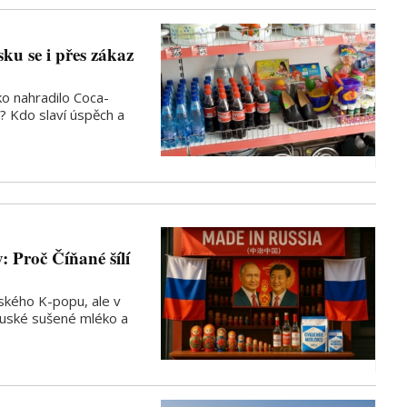
u se i přes zákaz
o nahradilo Coca-
o? Kdo slaví úspěch a
 Proč Číňané šílí
ského K-popu, ale v
ruské sušené mléko a