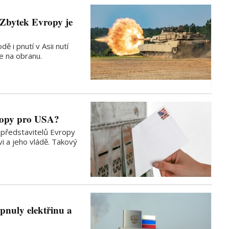
 Zbytek Evropy je
ě i pnutí v Asii nutí
e na obranu.
ropy pro USA?
s představitelů Evropy
 a jeho vládě. Takový
pnuly elektřinu a