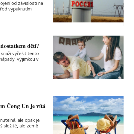
ojení od závislosti na
 před vypuknutím
edostatkem dětí?
snaží vyřešit tento
 nápady. Výjimkou v
m Čong Un je vítá
nutelná, ale opak je
iš složité, ale země