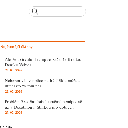
Nejčtenější články
Ale že to trvalo. Trump se začal řídit radou
Deníku Vektor
26. 07. 2026
Neberou vás v optice na hůl? Skla můžete
mít často za míň než…
28. 07. 2026
Problém českého fotbalu začíná nenápadně
už v Decathlonu. Sbírkou pro dobré…
27. 07. 2026