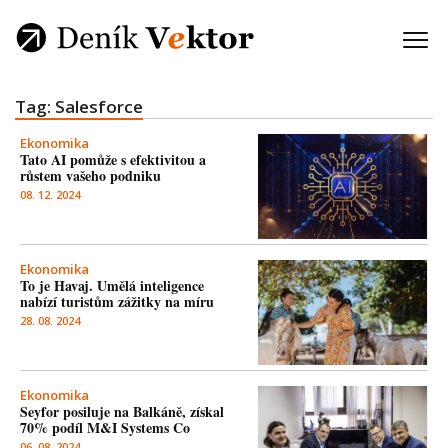
Tag: Salesforce
Ekonomika
Tato AI pomůže s efektivitou a
růstem vašeho podniku
08. 12. 2024
Ekonomika
To je Havaj. Umělá inteligence
nabízí turistům zážitky na míru
28. 08. 2024
Ekonomika
Seyfor posiluje na Balkáně, získal
70% podíl M&I Systems Co
06. 08. 2024