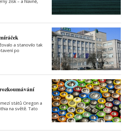
rný zisk – a hlavně,
umíráček
žovalo a stanovilo tak
tavení po
prozkoumávání
omezí států Oregon a
ithia na světě. Tato