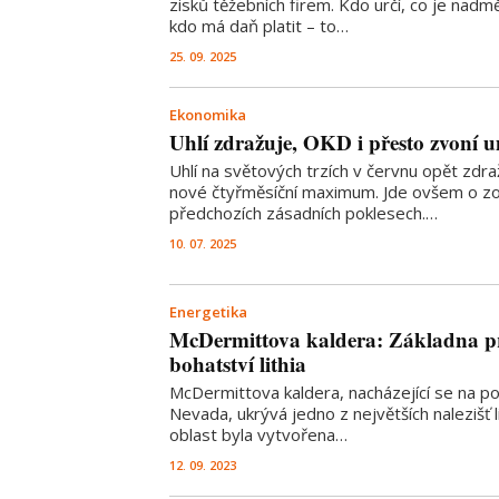
zisků těžebních firem. Kdo určí, co je nadmě
kdo má daň platit – to…
25. 09. 2025
Ekonomika
Uhlí zdražuje, OKD i přesto zvoní 
Uhlí na světových trzích v červnu opět zdra
nové čtyřměsíční maximum. Jde ovšem o zo
předchozích zásadních poklesech.…
10. 07. 2025
Energetika
McDermittova kaldera: Základna 
bohatství lithia
McDermittova kaldera, nacházející se na p
Nevada, ukrývá jedno z největších nalezišť l
oblast byla vytvořena…
12. 09. 2023