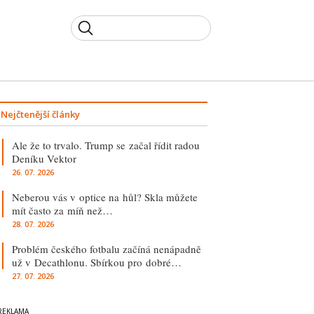
Nejčtenější články
Ale že to trvalo. Trump se začal řídit radou
Deníku Vektor
26. 07. 2026
Neberou vás v optice na hůl? Skla můžete
mít často za míň než…
28. 07. 2026
Problém českého fotbalu začíná nenápadně
už v Decathlonu. Sbírkou pro dobré…
27. 07. 2026