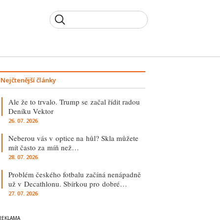
Nejčtenější články
Ale že to trvalo. Trump se začal řídit radou
Deníku Vektor
26. 07. 2026
Neberou vás v optice na hůl? Skla můžete
mít často za míň než…
28. 07. 2026
Problém českého fotbalu začíná nenápadně
už v Decathlonu. Sbírkou pro dobré…
27. 07. 2026