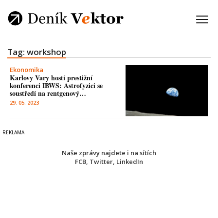
Tag: workshop
Ekonomika
Karlovy Vary hostí prestižní
konferenci IBWS: Astrofyzici se
soustředí na rentgenový…
29. 05. 2023
Naše zprávy najdete i na sítích
FCB
,
Twitter
,
LinkedIn